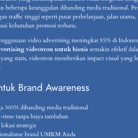
beberapa keunggulan dibanding media tradisional. Per
gan traffic tinggi seperti pusat perbelanjaan, jalan utam
suai kebutuhan promosi terbaru.
enggunaan video advertising meningkat 85% di Indonesia,
vertising videotron untuk bisnis
semakin efektif da
yang statis, videotron memberikan impact visual yang 
.
ntuk Brand Awareness
ga 300% dibanding media tradisional
l-time tanpa biaya tambahan
lokasi strategis
fesionalisme brand UMKM Anda