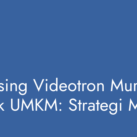
ising Videotron Mu
k UMKM: Strategi M