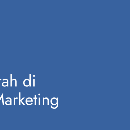
rah di
arketing