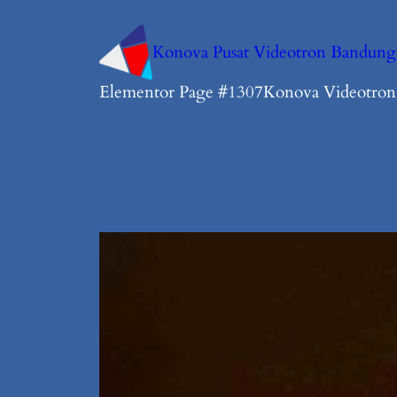
Konova Pusat Videotron Bandung
Elementor Page #1307
Konova Videotro