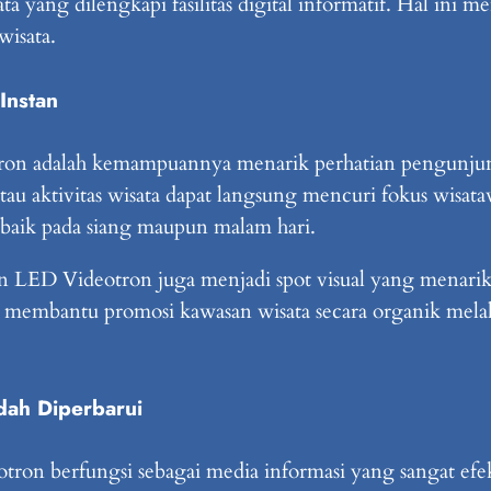
a yang dilengkapi fasilitas digital informatif. Hal ini me
wisata.
Instan
ron adalah kemampuannya menarik perhatian pengunjung
atau aktivitas wisata dapat langsung mencuri fokus wisa
 baik pada siang maupun malam hari.
n LED Videotron juga menjadi spot visual yang menari
 ini membantu promosi kawasan wisata secara organik me
dah Diperbarui
eotron berfungsi sebagai media informasi yang sangat efe