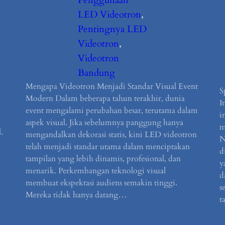
LED Videotron
, 
Pentingnya LED
Videotron
, 
Videotron
Bandung
Mengapa Videotron Menjadi Standar Visual Event
S
Modern Dalam beberapa tahun terakhir, dunia
I
event mengalami perubahan besar, terutama dalam
i
aspek visual. Jika sebelumnya panggung hanya
m
.
mengandalkan dekorasi statis, kini LED videotron
N
telah menjadi standar utama dalam menciptakan
d
tampilan yang lebih dinamis, profesional, dan
y
menarik. Perkembangan teknologi visual
d
membuat ekspektasi audiens semakin tinggi.
s
Mereka tidak hanya datang…
t