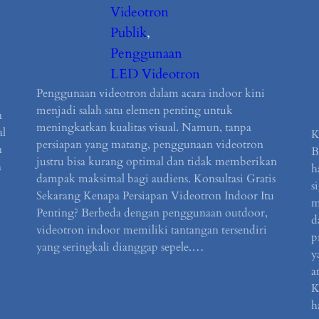
Videotron
Publik
, 
Penggunaan
LED Videotron
Penggunaan videotron dalam acara indoor kini
menjadi salah satu elemen penting untuk
n
meningkatkan kualitas visual. Namun, tanpa
al
K
persiapan yang matang, penggunaan videotron
n
B
justru bisa kurang optimal dan tidak memberikan
a
h
dampak maksimal bagi audiens. Konsultasi Gratis
s
Sekarang Kenapa Persiapan Videotron Indoor Itu
m
Penting? Berbeda dengan penggunaan outdoor,
d
videotron indoor memiliki tantangan tersendiri
p
yang seringkali dianggap sepele.…
y
a
K
h