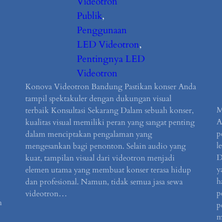
Videotron
Publik
, 
Penggunaan
LED Videotron
, 
Pentingnya LED
Videotron
Konova Videotron Bandung Pastikan konser Anda
tampil spektakuler dengan dukungan visual
M
terbaik Konsultasi Sekarang Dalam sebuah konser,
A
kualitas visual memiliki peran yang sangat penting
p
dalam menciptakan pengalaman yang
l
mengesankan bagi penonton. Selain audio yang
D
kuat, tampilan visual dari videotron menjadi
y
elemen utama yang membuat konser terasa hidup
h
dan profesional. Namun, tidak semua jasa sewa
p
videotron…
h
p
m