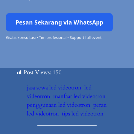
Pesan Sekarang via WhatsApp
Gratis konsultasi • Tim profesional • Support full event
Post Views:
150
jasa sewa led videotron
led
videotron
manfaat led videotron
penggunaan led videotron
peran
led videotron
tips led videotron