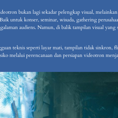
deotron bukan lagi sekadar pelengkap visual, melain
 Baik untuk konser, seminar, wisuda, gathering perusaha
alaman audiens. Namun, di balik tampilan visual yang sp
an teknis seperti layar mati, tampilan tidak sinkron, fl
i risiko melalui perencanaan dan persiapan videotron men