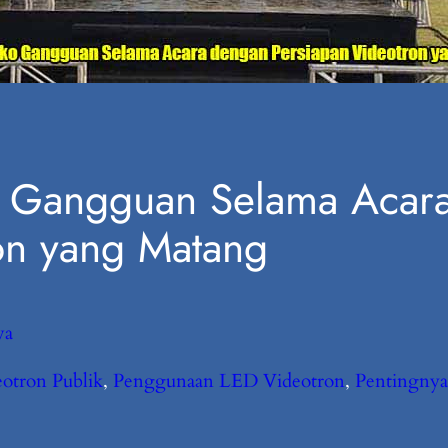
o Gangguan Selama Acar
on yang Matang
va
otron Publik
, 
Penggunaan LED Videotron
, 
Pentingny