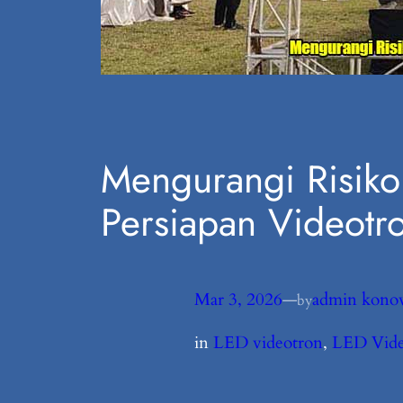
Mengurangi Risik
Persiapan Videotr
Mar 3, 2026
—
admin kono
by
in
LED videotron
, 
LED Vide