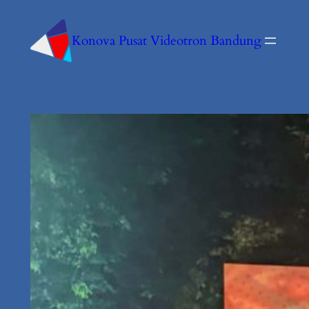
Konova Pusat Videotron Bandung