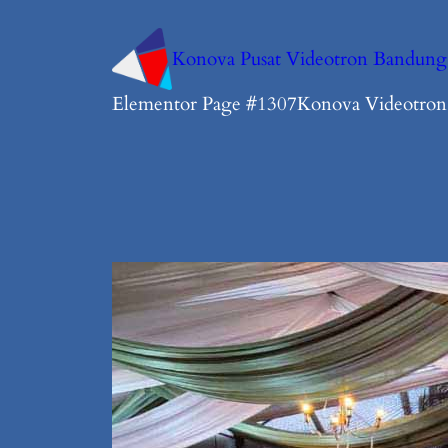
Konova Pusat Videotron Bandung
Elementor Page #1307
Konova Videotro