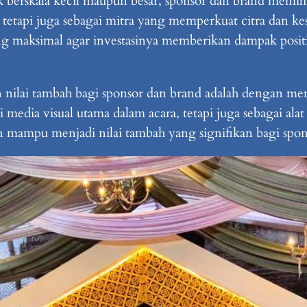
 berskala kecil maupun besar, sponsor dan brand memil
etapi juga sebagai mitra yang memperkuat citra dan kesuks
g maksimal agar investasinya memberikan dampak posit
 nilai tambah bagi sponsor dan brand adalah dengan m
i media visual utama dalam acara, tetapi juga sebagai alat
n mampu menjadi nilai tambah yang signifikan bagi spon