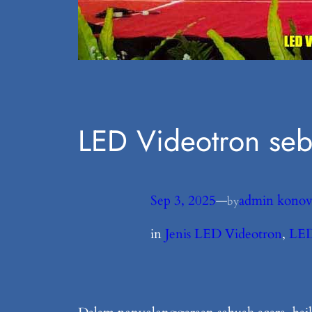
LED Videotron seb
Sep 3, 2025
—
admin konov
by
in
Jenis LED Videotron
, 
LED