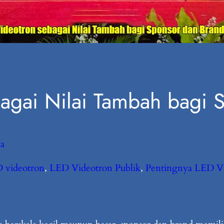
agai Nilai Tambah bagi 
a
 videotron
, 
LED Videotron Publik
, 
Pentingnya LED V