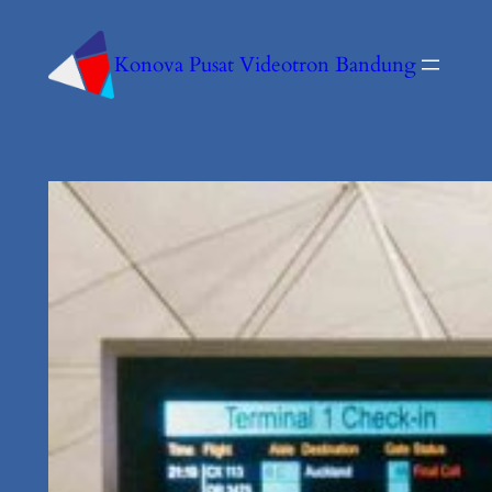
Konova Pusat Videotron Bandung