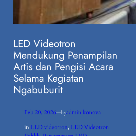
LED Videotron
Mendukung Penampilan
Artis dan Pengisi Acara
Selama Kegiatan
Ngabuburit
Feb 20, 2026
—
admin konova
by
in
LED videotron
, 
LED Videotron
Publik
, 
Penggunaan LED