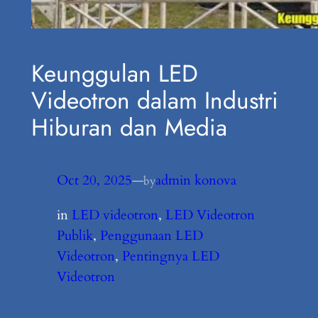
Keunggulan LED
Videotron dalam Industri
Hiburan dan Media
Oct 20, 2025
—
admin konova
by
in
LED videotron
, 
LED Videotron
Publik
, 
Penggunaan LED
Videotron
, 
Pentingnya LED
Videotron