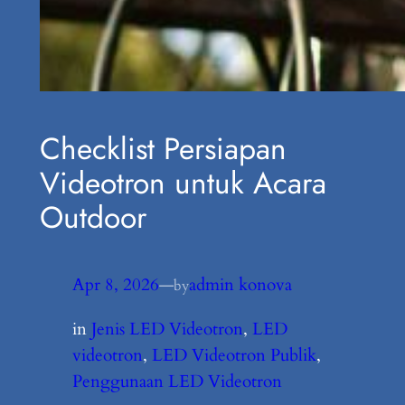
Checklist Persiapan
Videotron untuk Acara
Outdoor
Apr 8, 2026
—
admin konova
by
in
Jenis LED Videotron
, 
LED
videotron
, 
LED Videotron Publik
, 
Penggunaan LED Videotron