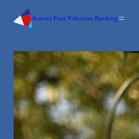
Konova Pusat Videotron Bandung