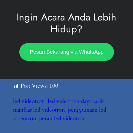
Ingin Acara Anda Lebih
Hidup?
Pesan Sekarang via WhatsApp
Post Views:
100
led videotron
led videotron daya tarik
manfaat led videotron
penggunaan led
videotron
peran led videotron