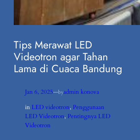
Tips Merawat LED
Videotron agar Tahan
Lama di Cuaca Bandung
Jan 6, 2025
—
admin konova
by
in
LED videotron
, 
Penggunaan
LED Videotron
, 
Pentingnya LED
Videotron