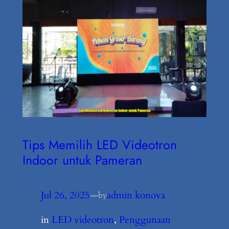
Tips Memilih LED Videotron
Indoor untuk Pameran
Jul 26, 2025
—
admin konova
by
in
LED videotron
, 
Penggunaan