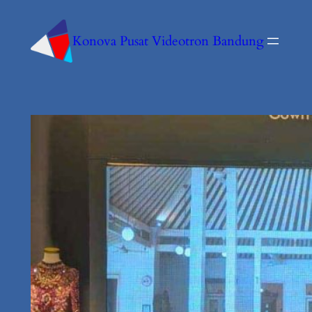
Konova Pusat Videotron Bandung