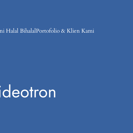
i Halal Bihalal
Portofolio & Klien Kami
ideotron