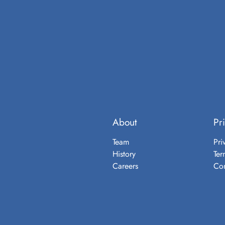
About
Pr
Team
Pri
History
Ter
Careers
Con