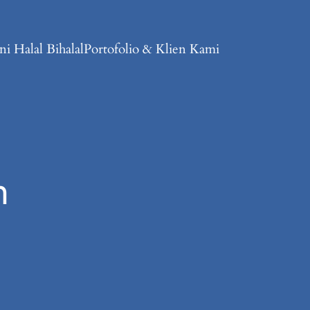
i Halal Bihalal
Portofolio & Klien Kami
n