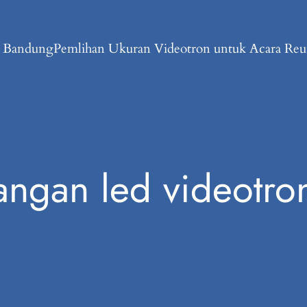
n Bandung
Pemlihan Ukuran Videotron untuk Acara Reun
ngan led videotro