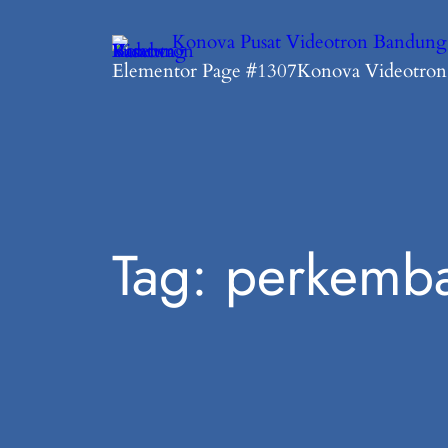
Konova Pusat Videotron Bandung
Elementor Page #1307
Konova Videotro
Tag:
perkemba