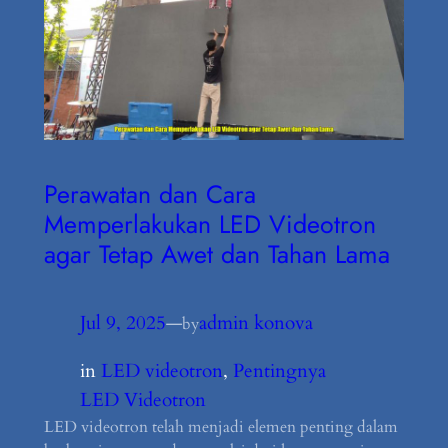
Perawatan dan Cara
Memperlakukan LED Videotron
agar Tetap Awet dan Tahan Lama
Jul 9, 2025
—
admin konova
by
in
LED videotron
, 
Pentingnya
LED Videotron
LED videotron telah menjadi elemen penting dalam