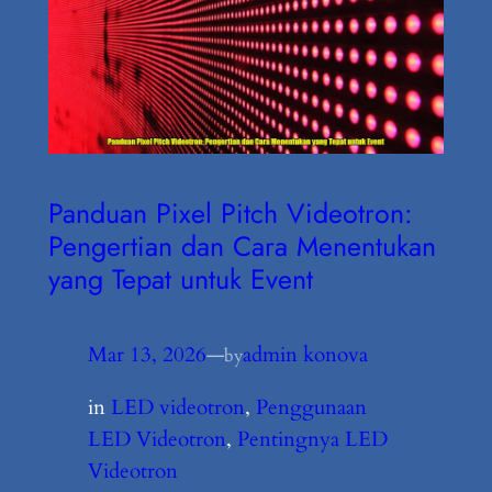
Panduan Pixel Pitch Videotron:
Pengertian dan Cara Menentukan
yang Tepat untuk Event
Mar 13, 2026
—
admin konova
by
in
LED videotron
, 
Penggunaan
LED Videotron
, 
Pentingnya LED
Videotron