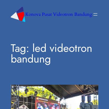
Konova Pusat Videotron Bandung
Tag:
led videotron
bandung